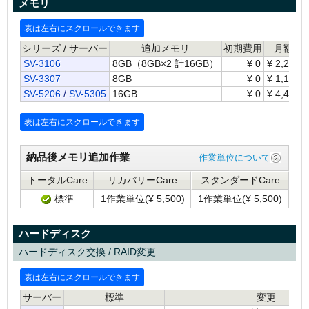
メモリ
シリーズ / サーバー
追加メモリ
初期費用
月額
SV-3106
8GB（8GB×2 計16GB）
¥
0
¥
2,200
SV-3307
8GB
¥
0
¥
1,100
SV-5206
/
SV-5305
16GB
¥
0
¥
4,400
納品後メモリ追加作業
作業単位について
トータルCare
リカバリーCare
スタンダードCare
標準
1作業単位(
¥
5,500)
1作業単位(
¥
5,500)
ハードディスク
ハードディスク交換 / RAID変更
サーバー
標準
変更