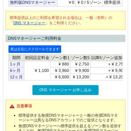
無料版DNSマネージャー
￥0
¥
0 / 5ゾーン
標準提供
標準提供以上のご利用を希望される場合は、一般（有料）の
「
DNS マネージャー
」をご利用ください。
DNSマネージャーご利用料金
期間
初回設定料金
ゾーン数1
ゾーン数5
以降5ゾーン追加毎
1ヶ月
¥
880
¥
2,750
+
¥
2,750
6ヶ月
¥
1,100
¥
3,960
¥
9,900
+
¥
9,900
12ヶ月
¥
6,600
¥
13,200
+
¥
13,200
DNS マネージャー お申し込み
注意事項
標準提供する無償DNSマネージャーと一般の有償DNSマネ
ージャーは異なるDNSアカウントでのご提供となります。
無償DNSマネージャーへ標準提供を超えるゾーン数を追加す
ることや、無償DNSマネージャー <-> 有償DNSマネージャ