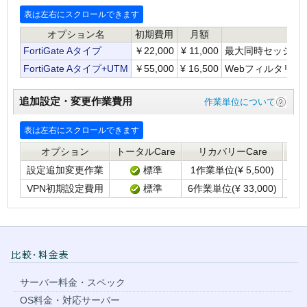
オプション名
初期費用
月額
FortiGate Aタイプ
￥22,000
¥
11,000
最大同時セッション数
FortiGate Aタイプ+UTM
￥55,000
¥
16,500
Webフィルタリン
追加設定・変更作業費用
作業単位について
オプション
トータルCare
リカバリーCare
ス
設定追加変更作業
標準
1作業単位(
¥
5,500)
1
VPN初期設定費用
標準
6作業単位(
¥
33,000)
6作
サーバー料金・スペック
OS料金・対応サーバー