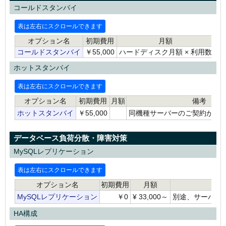
コールドスタンバイ
オプション名
初期費用
月額
備
コールドスタンバイ
￥55,000
ハードディスク月額 × 利用数
ホットスタンバイ
オプション名
初期費用
月額
備考
ホットスタンバイ
￥55,000
同機種サーバーのご契約が必
データベース負荷分散・障害対策
MySQLレプリケーション
オプション名
初期費用
月額
備
MySQLレプリケーション
￥0
¥ 33,000～
別途、サーバー
HA構成