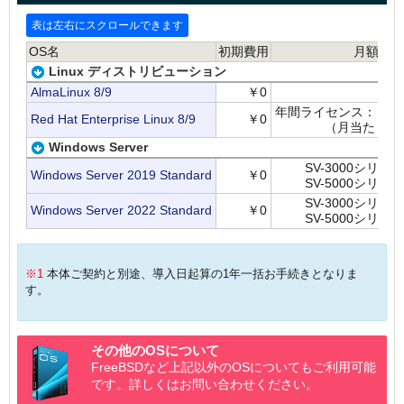
OS名
初期費用
月額
Linux ディストリビューション
AlmaLinux 8/9
￥0
年間ライセンス：￥165
Red Hat Enterprise Linux 8/9
￥0
（月当たり ￥1
Windows Server
SV-3000シリーズ:
Windows Server 2019 Standard
￥0
SV-5000シリーズ:
SV-3000シリーズ:
Windows Server 2022 Standard
￥0
SV-5000シリーズ:
※1
本体ご契約と別途、導入日起算の1年一括お手続きとなりま
す。
その他のOSについて
FreeBSDなど上記以外のOSについてもご利用可能
です。詳しくはお問い合わせください。