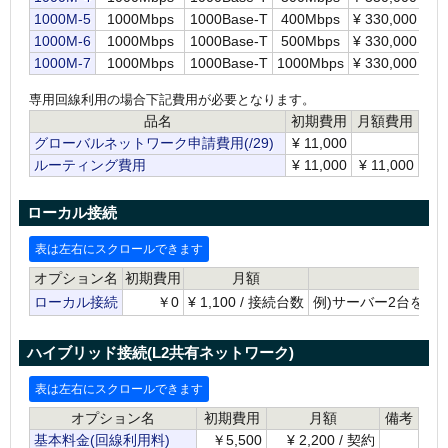
1000M-5
1000Mbps
1000Base-T
400Mbps
¥
330,000
¥
1
1000M-6
1000Mbps
1000Base-T
500Mbps
¥
330,000
¥
1
1000M-7
1000Mbps
1000Base-T
1000Mbps
¥
330,000
¥
2
専用回線利用の場合下記費用が必要となります。
品名
初期費用
月額費用
グローバルネットワーク申請費用(/29)
¥
11,000
ルーティング費用
¥
11,000
¥
11,000
ローカル接続
オプション名
初期費用
月額
ローカル接続
￥0
¥
1,100 / 接続台数
例)サーバー2台をローカル接
ハイブリッド接続(L2共有ネットワーク)
オプション名
初期費用
月額
備考
基本料金(回線利用料)
￥5,500
¥
2,200 / 契約