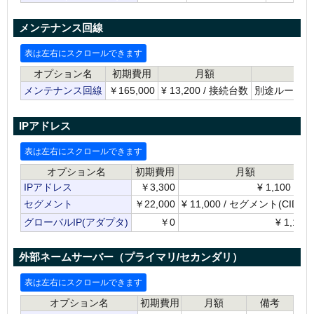
メンテナンス回線
オプション名
初期費用
月額
メンテナンス回線
￥165,000
¥
13,200 / 接続台数
別途ルーター
IPアドレス
オプション名
初期費用
月額
IPアドレス
￥3,300
¥
1,100 / 個
セグメント
￥22,000
¥
11,000 / セグメント(CIDR)
グローバルIP(アダプタ)
￥0
¥
1,100
外部ネームサーバー（プライマリ/セカンダリ）
オプション名
初期費用
月額
備考