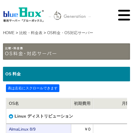
HOME
>
比較・料金表
>
OS料金・OS対応サーバー
OS 料金
OS名
初期費用
月額
Linux ディストリビューション
AlmaLinux 8/9
￥0