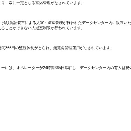
より、常に一定となる室温管理がなされています。
バーは、指紋認証装置による入室・退室管理が行われたデータセンター内に設置い
入ることができない入退室制限が行われています。
時間365日の監視体制がとられ、無死角管理運用がなされています。
ーには、オペレーターが24時間365日常駐し、データセンター内の有人監視