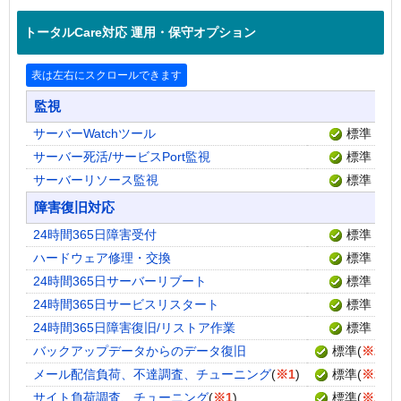
トータルCare対応 運用・保守オプション
監視
サーバーWatchツール
標準
サーバー死活/サービスPort監視
標準
サーバーリソース監視
標準
障害復旧対応
24時間365日障害受付
標準
ハードウェア修理・交換
標準
24時間365日サーバーリブート
標準
24時間365日サービスリスタート
標準
24時間365日障害復旧/リストア作業
標準
バックアップデータからのデータ復旧
標準
(
※2
)
メール配信負荷、不達調査、チューニング
(
※1
)
標準
(
※2
)
サイト負荷調査、チューニング
(
※1
)
標準
(
※2
)