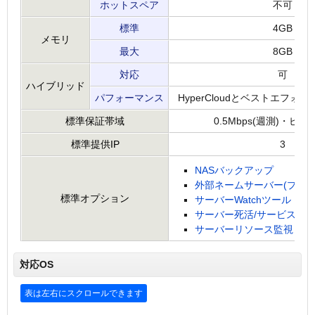
ホットスペア
不可
標準
4GB
メモリ
最大
8GB
対応
可
ハイブリッド
パフォーマンス
HyperCloudとベストエフォート最
標準保証帯域
0.5Mbps(週測)・ピーク
標準提供IP
3
NASバックアップ
外部ネームサーバー(プライ
標準オプション
サーバーWatchツール
サーバー死活/サービスPor
サーバーリソース監視
対応OS