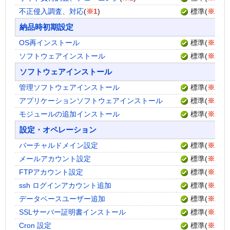
不正侵入調査、対応
(
※1
)
標準
(
※2
)
納品時初期設定
OS再インストール
標準
(
※2
)
ソフトウェアインストール
標準
(
※2
)
ソフトウェアインストール
管理ソフトウェアインストール
標準
(
※2
)
アプリケーションソフトウェアインストール
標準
(
※2
)
モジュールの追加インストール
標準
(
※2
)
設定・オペレーション
バーチャルドメイン設定
標準
(
※2
)
メールアカウント設定
標準
(
※2
)
FTPアカウント設定
標準
(
※2
)
ssh ログインアカウント追加
標準
(
※2
)
データベースユーザー追加
標準
(
※2
)
SSLサーバー証明書インストール
標準
(
※2
)
Cron 設定
標準
(
※2
)