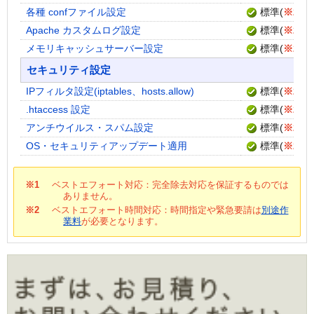
各種 confファイル設定
標準
(
※2
)
Apache カスタムログ設定
標準
(
※2
)
メモリキャッシュサーバー設定
標準
(
※2
)
セキュリティ設定
IPフィルタ設定(iptables、hosts.allow)
標準
(
※2
)
.htaccess 設定
標準
(
※2
)
アンチウイルス・スパム設定
標準
(
※2
)
OS・セキュリティアップデート適用
標準
(
※2
)
※1
ベストエフォート対応：完全除去対応を保証するものでは
ありません。
※2
ベストエフォート時間対応：時間指定や緊急要請は
別途作
業料
が必要となります。