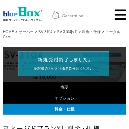
HOME
>
サーバー
>
SV-3104
>
SV-3104[v1]
>
料金・仕様
>
トータル
Care
概要
オプション
料金・仕様